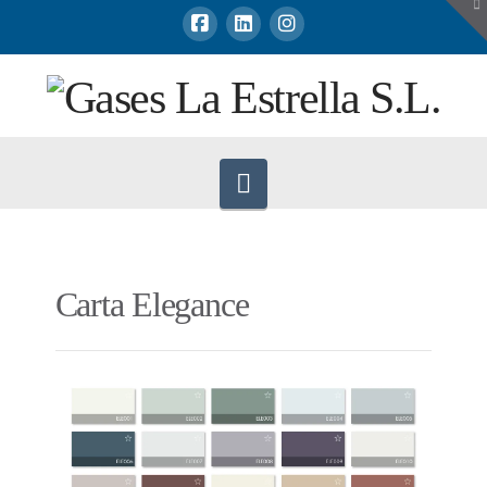
To
th
W
Navigation
Carta Elegance