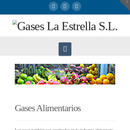
To
th
W
Navigation
Gases Alimentarios