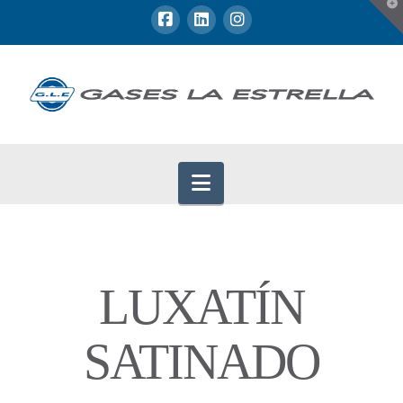
T
t
W
Navigation
LUXATÍN
SATINADO