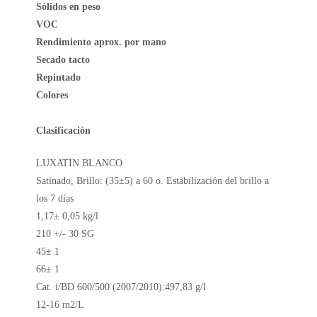
Sólidos en peso
VOC
Rendimiento aprox. por mano
Secado tacto
Repintado
Colores
Clasificación
LUXATIN BLANCO
Satinado, Brillo: (35±5) a 60 o. Estabilización del brillo a
los 7 días
1,17± 0,05 kg/l
210 +/- 30 SG
45± 1
66± 1
Cat. i/BD 600/500 (2007/2010):497,83 g/l
12-16 m2/L