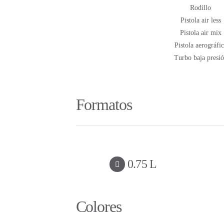
Rodillo
Pistola air less
Pistola air mix
Pistola aerográfi
Turbo baja presio
Formatos
0.75 L
Colores