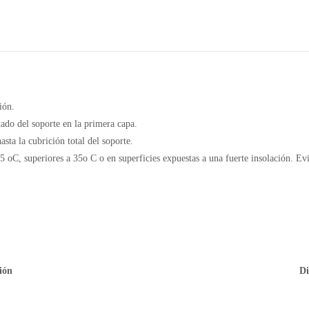
ón.
tado del soporte en la primera capa.
sta la cubrición total del soporte.
5 oC, superiores a 35o C o en superficies expuestas a una fuerte insolación. Evi
ión
Di