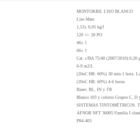
MONTOKRIL LISO BLANCO
Liso Mate
1,53± 0,05 kg/l
120 +/- 20 PO
46± 1
66± 1
Cat. c/BA 75/40 (2007/2010):0,20 g
6-9 m2/L
(20oC HR: 60%) 30 min-1 hora. La
(20oC HR: 60%) 4-6 horas
Bases: BL, IN y TR
Blanco 103 y colores Grupos C, 
SISTEMAS TINTOMÉTRICOS. Teñ
AFNOR NFT 36005 Familia I clase
P84-403