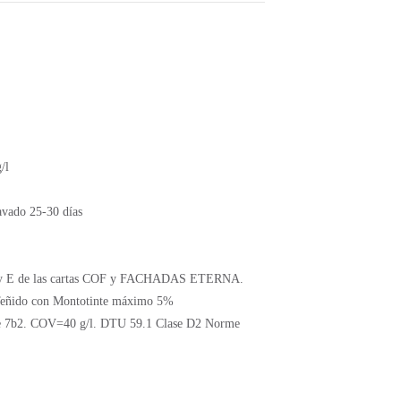
/l
vado 25-30 días
D y E de las cartas COF y FACHADAS ETERNA.
ido con Montotinte máximo 5%
 7b2. COV=40 g/l. DTU 59.1 Clase D2 Norme