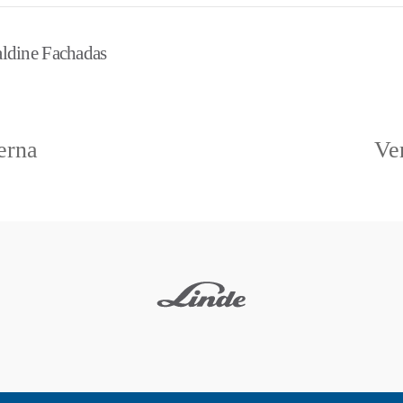
aldine Fachadas
erna
Ve