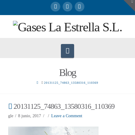
To
th
W
Navigation
Blog
HOME
20131125_74863_13580316_110369
20131125_74863_13580316_110369
gle
8 junio, 2017
Leave a Comment