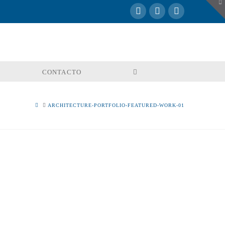
To
th
W
CONTACTO
HOME
ARCHITECTURE-PORTFOLIO-FEATURED-WORK-01