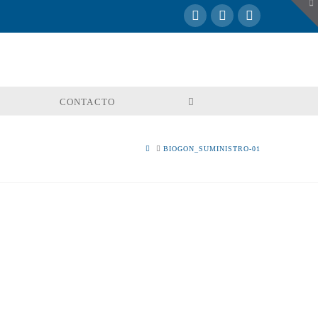
To
th
W
CONTACTO
HOME
BIOGON_SUMINISTRO-01