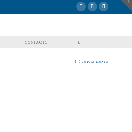
To
th
W
CONTACTO
HOME
BOTOES-MONTO