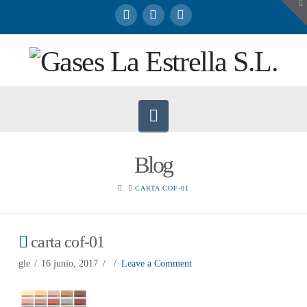
To
th
W
Navigation
Blog
HOME
CARTA COF-01
carta cof-01
gle
16 junio, 2017
Leave a Comment