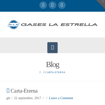
To
th
W
Navigation
Blog
HOME
CARTA-ETERNA
Carta-Eterna
gle
22 septiembre, 2017
Leave a Comment