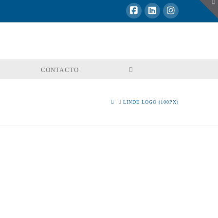
To
th
W
CONTACTO
HOME
LINDE LOGO (100PX)