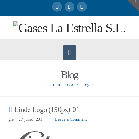
To
th
W
Navigation
Blog
HOME
LINDE LOGO (150PX)-01
Linde Logo (150px)-01
gle
27 junio, 2017
Leave a Comment