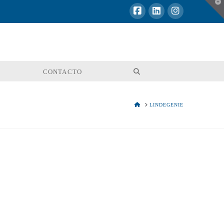
T
t
W
CONTACTO
HOME
LINDEGENIE