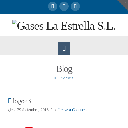
To
th
W
Navigation
Blog
HOME
LOGO23
logo23
gle
29 diciembre, 2013
Leave a Comment