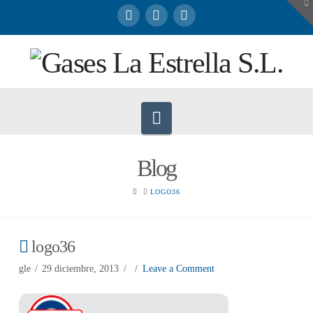
To
th
W
Navigation
Blog
HOME
LOGO36
logo36
gle
29 diciembre, 2013
Leave a Comment