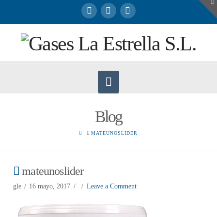
To
th
W
Navigation
Blog
HOME
MATEUNOSLIDER
mateunoslider
gle
16 mayo, 2017
Leave a Comment