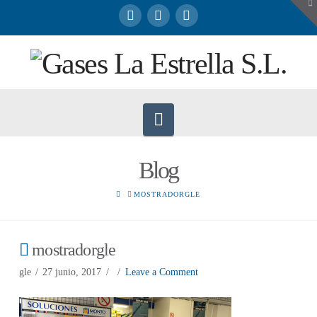
To
th
W
Navigation
Blog
HOME
MOSTRADORGLE
mostradorgle
gle
27 junio, 2017
Leave a Comment