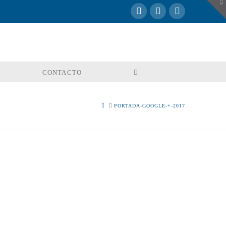
To
th
W
CONTACTO
HOME
PORTADA-GOOGLE-+-2017