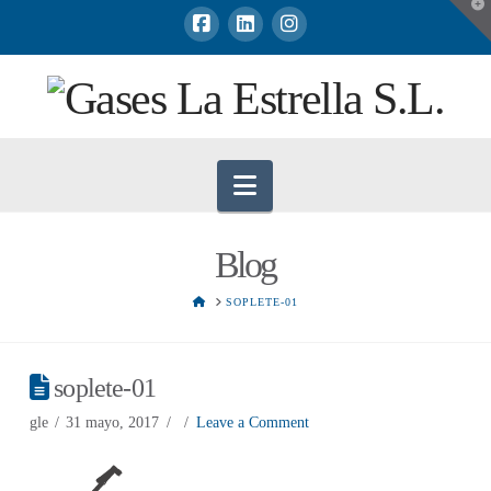
T
t
W
Navigation
Blog
HOME
SOPLETE-01
soplete-01
gle
31 mayo, 2017
Leave a Comment