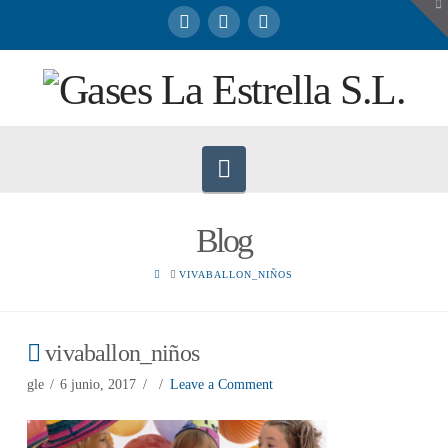
To
th
W
Navigation
Blog
HOME
VIVABALLON_NIÑOS
vivaballon_niños
gle
6 junio, 2017
Leave a Comment